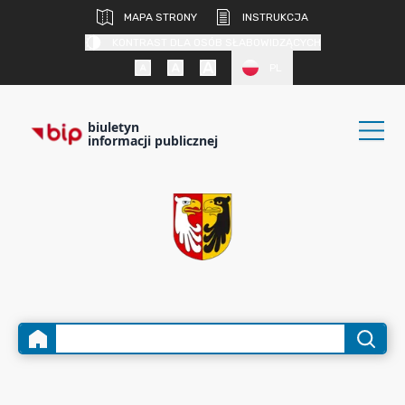
MAPA STRONY
INSTRUKCJA
KONTRAST DLA OSÓB SŁABOWIDZĄCYCH
PL
biuletyn
informacji publicznej