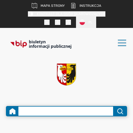
MAPA STRONY
INSTRUKCJA
KONTRAST DLA OSÓB SŁABOWIDZĄCYCH
PL
biuletyn
informacji publicznej