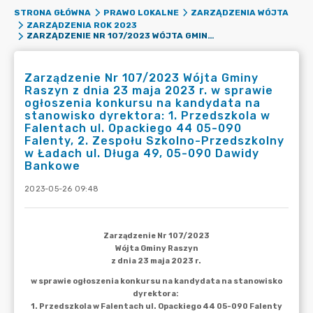
STRONA GŁÓWNA
PRAWO LOKALNE
ZARZĄDZENIA WÓJTA
ZARZĄDZENIA ROK 2023
ZARZĄDZENIE NR 107/2023 WÓJTA GMINY RASZYN Z DNIA 23 MAJA 2023 R. W SPRAWIE OGŁOSZENIA KONKURSU NA KANDYDATA NA STANOWISKO DYREKTORA: 1. PRZEDSZKOLA W FALENTACH UL. OPACKIEGO 44 05-090 FALENTY, 2. ZESPOŁU SZKOLNO-PRZEDSZKOLNY W ŁADACH UL. DŁUGA 49, 05-090 DAWIDY BANKOWE
Zarządzenie Nr 107/2023 Wójta Gminy
Raszyn z dnia 23 maja 2023 r. w sprawie
ogłoszenia konkursu na kandydata na
stanowisko dyrektora: 1. Przedszkola w
Falentach ul. Opackiego 44 05-090
Falenty, 2. Zespołu Szkolno-Przedszkolny
w Ładach ul. Długa 49, 05-090 Dawidy
Bankowe
2023-05-26 09:48