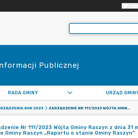
KON
Informacji Publicznej
RADA GMINY
URZĄD GMIN
ZARZĄDZENIE NR 111/2023 WÓJTA GMINY RASZYN Z DNIA 31 MAJA 2023 ROKU. W SPRAWIE PRZEDSTAWIENIA RADZIE GMINY RASZYN „RAPORTU O STANIE GMINY RASZYN”
RZĄDZENIA ROK 2023
dzenie Nr 111/2023 Wójta Gminy Raszyn z dnia 31 
e Gminy Raszyn „Raportu o stanie Gminy Raszyn”