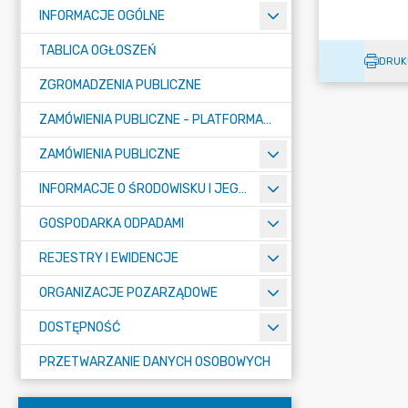
INFORMACJE OGÓLNE
TABLICA OGŁOSZEŃ
DRUK
ZGROMADZENIA PUBLICZNE
ZAMÓWIENIA PUBLICZNE - PLATFORMA ZAKUPOWA (OD 01.05.2025R.)
ZAMÓWIENIA PUBLICZNE
INFORMACJE O ŚRODOWISKU I JEGO OCHRONIE
GOSPODARKA ODPADAMI
REJESTRY I EWIDENCJE
ORGANIZACJE POZARZĄDOWE
DOSTĘPNOŚĆ
PRZETWARZANIE DANYCH OSOBOWYCH