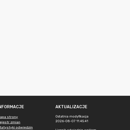
INFORMACJE
AKTUALIZACJE
Ostatnia modyfikacja
apa strony
2026-08-07 11:45:41
ejestr zmian
tatystyki odwiedzin