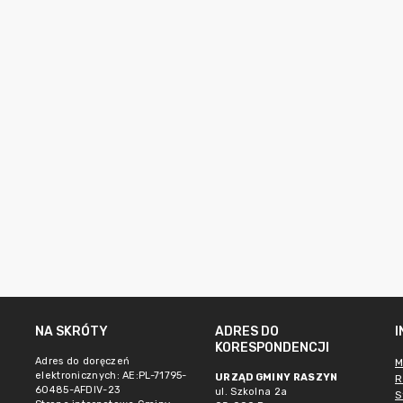
NA SKRÓTY
ADRES DO
KORESPONDENCJI
Adres do doręczeń
M
elektronicznych: AE:PL-71795-
URZĄD GMINY RASZYN
R
60485-AFDIV-23
ul. Szkolna 2a
S