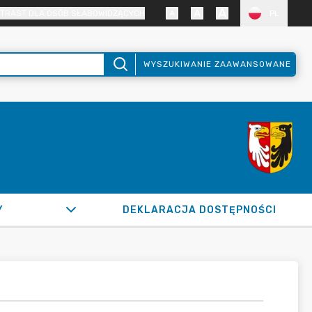
TRAST DLA OSÓB SŁABOWIDZĄCYCH
PL
WYSZUKIWANIE ZAAWANSOWANE
Y
DEKLARACJA DOSTĘPNOŚCI