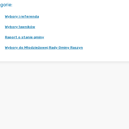
gorie
:
Wybory i referenda
Wybory ławników
Raport o stanie gminy
Wybory do Młodzieżowej Rady Gminy Raszyn