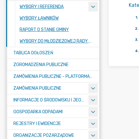
Kate
WYBORY I REFERENDA
1
.
WYBORY ŁAWNIKÓW
2
.
RAPORT O STANIE GMINY
3
.
WYBORY DO MŁODZIEŻOWEJ RADY GMINY RASZYN
4
.
TABLICA OGŁOSZEŃ
ZGROMADZENIA PUBLICZNE
ZAMÓWIENIA PUBLICZNE - PLATFORMA ZAKUPOWA (OD 01.05.2025R.)
ZAMÓWIENIA PUBLICZNE
INFORMACJE O ŚRODOWISKU I JEGO OCHRONIE
GOSPODARKA ODPADAMI
REJESTRY I EWIDENCJE
ORGANIZACJE POZARZĄDOWE