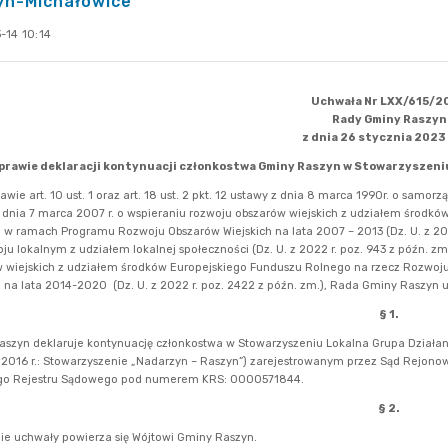
yn-Michałowice”
-14 10:14