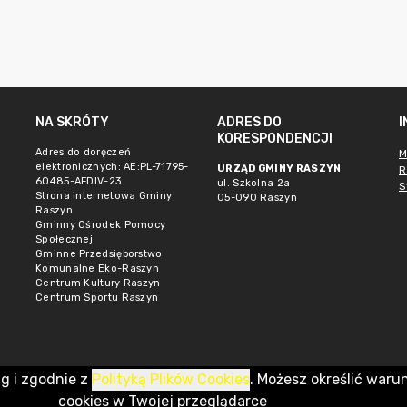
NA SKRÓTY
ADRES DO
KORESPONDENCJI
Adres do doręczeń
M
elektronicznych: AE:PL-71795-
URZĄD GMINY RASZYN
R
60485-AFDIV-23
ul. Szkolna 2a
S
Strona internetowa Gminy
05-090 Raszyn
Raszyn
Gminny Ośrodek Pomocy
Społecznej
Gminne Przedsięborstwo
Komunalne Eko-Raszyn
Centrum Kultury Raszyn
Centrum Sportu Raszyn
ug i zgodnie z
Polityką Plików Cookies
. Możesz określić waru
cookies w Twojej przeglądarce