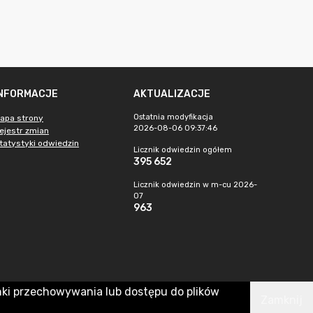
INFORMACJE
AKTUALIZACJE
Ostatnia modyfikacja
apa strony
2026-08-06 09:37:46
ejestr zmian
tatystyki odwiedzin
Licznik odwiedzin ogółem
395 652
Licznik odwiedzin w m-cu 2026-
07
963
nki przechowywania lub dostępu do plików
Zamknij