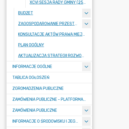
XCVI SESJA RADY GMINY (25 KWIETNIA 2024 ROKU)
BUDŻET
ZAGOSPODAROWANIE PRZESTRZENNE
KONSULTACJE AKTÓW PRAWA MIEJSCOWEGO I INNYCH AKTÓW PRAWNYCH
PLAN OGÓLNY
AKTUALIZACJA STRATEGII ROZWOJU GMINY RASZYN
INFORMACJE OGÓLNE
TABLICA OGŁOSZEŃ
ZGROMADZENIA PUBLICZNE
ZAMÓWIENIA PUBLICZNE - PLATFORMA ZAKUPOWA (OD 01.05.2025R.)
ZAMÓWIENIA PUBLICZNE
INFORMACJE O ŚRODOWISKU I JEGO OCHRONIE