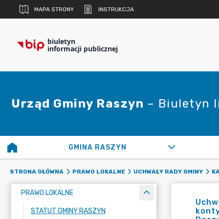
MAPA STRONY
INSTRUKCJA
biuletyn
informacji publicznej
Urząd Gminy Raszyn
– Biuletyn 
GMINA RASZYN
STRONA GŁÓWNA
PRAWO LOKALNE
UCHWAŁY RADY GMINY
K
PRAWO LOKALNE
Uchwa
konty
STATUT GMINY RASZYN