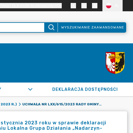
TRAST DLA OSÓB SŁABOWIDZĄCYCH
PL
WYSZUKIWANIE ZAAWANSOWANE
Y
DEKLARACJA DOSTĘPNOŚCI
UCHWAŁA NR LXX/615/2023 RADY GMINY RASZYN Z DNIA 26 STYCZNIA 2023 ROKU W SPRAWIE DEKLARACJI KONTYNUACJI CZŁONKOSTWA GMINY RASZYN W STOWARZYSZENIU LOKALNA GRUPA DZIAŁANIA „NADARZYN-RASZYN-MICHAŁOWICE”
2023 R.)
stycznia 2023 roku w sprawie deklaracji
iu Lokalna Grupa Działania „Nadarzyn-