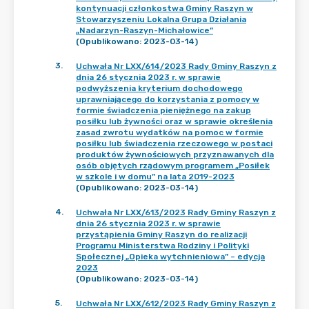
kontynuacji członkostwa Gminy Raszyn w
Stowarzyszeniu Lokalna Grupa Działania
„Nadarzyn-Raszyn-Michałowice”
(Opublikowano: 2023-03-14)
3
.
Uchwała Nr LXX/614/2023 Rady Gminy Raszyn z
dnia 26 stycznia 2023 r. w sprawie
podwyższenia kryterium dochodowego
uprawniającego do korzystania z pomocy w
formie świadczenia pieniężnego na zakup
posiłku lub żywności oraz w sprawie określenia
zasad zwrotu wydatków na pomoc w formie
posiłku lub świadczenia rzeczowego w postaci
produktów żywnościowych przyznawanych dla
osób objętych rządowym programem „Posiłek
w szkole i w domu” na lata 2019-2023
(Opublikowano: 2023-03-14)
4
.
Uchwała Nr LXX/613/2023 Rady Gminy Raszyn z
dnia 26 stycznia 2023 r. w sprawie
przystąpienia Gminy Raszyn do realizacji
Programu Ministerstwa Rodziny i Polityki
Społecznej „Opieka wytchnieniowa” – edycja
2023
(Opublikowano: 2023-03-14)
5
.
Uchwała Nr LXX/612/2023 Rady Gminy Raszyn z