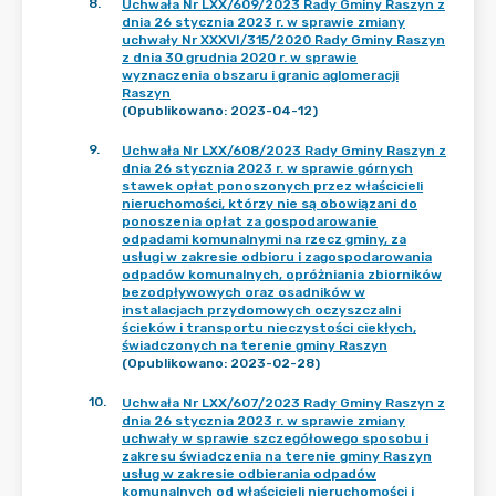
8
.
Uchwała Nr LXX/609/2023 Rady Gminy Raszyn z
dnia 26 stycznia 2023 r. w sprawie zmiany
uchwały Nr XXXVI/315/2020 Rady Gminy Raszyn
z dnia 30 grudnia 2020 r. w sprawie
wyznaczenia obszaru i granic aglomeracji
Raszyn
(Opublikowano: 2023-04-12)
9
.
Uchwała Nr LXX/608/2023 Rady Gminy Raszyn z
dnia 26 stycznia 2023 r. w sprawie górnych
stawek opłat ponoszonych przez właścicieli
nieruchomości, którzy nie są obowiązani do
ponoszenia opłat za gospodarowanie
odpadami komunalnymi na rzecz gminy, za
usługi w zakresie odbioru i zagospodarowania
odpadów komunalnych, opróżniania zbiorników
bezodpływowych oraz osadników w
instalacjach przydomowych oczyszczalni
ścieków i transportu nieczystości ciekłych,
świadczonych na terenie gminy Raszyn
(Opublikowano: 2023-02-28)
10
.
Uchwała Nr LXX/607/2023 Rady Gminy Raszyn z
dnia 26 stycznia 2023 r. w sprawie zmiany
uchwały w sprawie szczegółowego sposobu i
zakresu świadczenia na terenie gminy Raszyn
usług w zakresie odbierania odpadów
komunalnych od właścicieli nieruchomości i