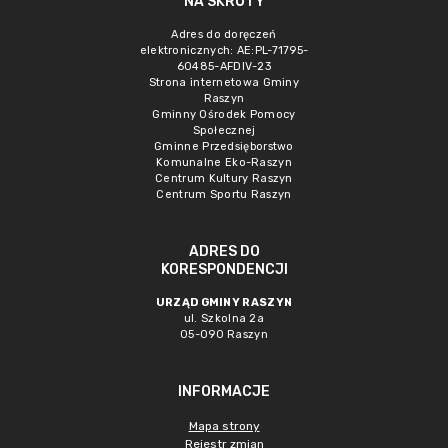
NA SKRÓTY
Adres do doręczeń
elektronicznych: AE:PL-71795-
60485-AFDIV-23
Strona internetowa Gminy
Raszyn
Gminny Ośrodek Pomocy
Społecznej
Gminne Przedsięborstwo
Komunalne Eko-Raszyn
Centrum Kultury Raszyn
Centrum Sportu Raszyn
ADRES DO
KORESPONDENCJI
URZĄD GMINY RASZYN
ul. Szkolna 2a
05-090 Raszyn
INFORMACJE
Mapa strony
Rejestr zmian