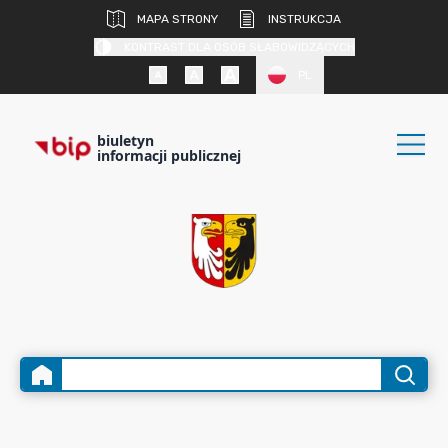
MAPA STRONY
INSTRUKCJA
KONTRAST DLA OSÓB SŁABOWIDZĄCYCH
PL
biuletyn
informacji publicznej