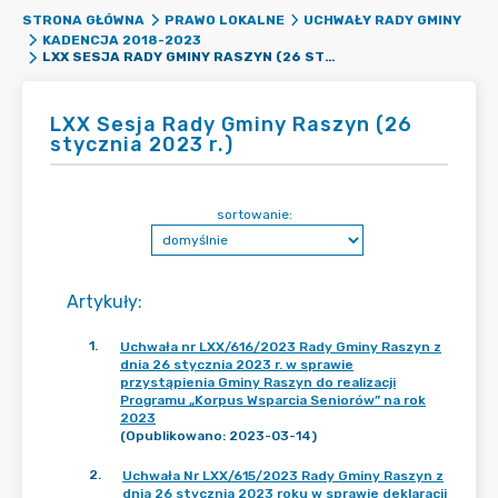
STRONA GŁÓWNA
PRAWO LOKALNE
UCHWAŁY RADY GMINY
KADENCJA 2018-2023
LXX SESJA RADY GMINY RASZYN (26 STYCZNIA 2023 R.)
LXX Sesja Rady Gminy Raszyn (26
stycznia 2023 r.)
sortowanie:
Artykuły
:
1
.
Uchwała nr LXX/616/2023 Rady Gminy Raszyn z
dnia 26 stycznia 2023 r. w sprawie
przystąpienia Gminy Raszyn do realizacji
Programu „Korpus Wsparcia Seniorów” na rok
2023
(Opublikowano: 2023-03-14)
2
.
Uchwała Nr LXX/615/2023 Rady Gminy Raszyn z
dnia 26 stycznia 2023 roku w sprawie deklaracji