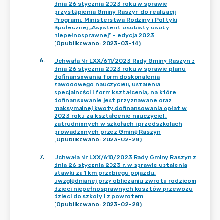
dnia 26 stycznia 2023 roku w sprawie
przystąpienia Gminy Raszyn do realizacji
Programu Ministerstwa Rodziny i Polityki
Społecznej „Asystent osobisty osoby
niepełnosprawnej” – edycja 2023
(Opublikowano: 2023-03-14)
6
.
Uchwała Nr LXX/611/2023 Rady Gminy Raszyn z
dnia 26 stycznia 2023 roku w sprawie planu
dofinansowania form doskonalenia
zawodowego nauczycieli, ustalenia
specjalności i form kształcenia, na które
dofinansowanie jest przyznawane oraz
maksymalnej kwoty dofinansowania opłat w
2023 roku za kształcenie nauczycieli,
zatrudnionych w szkołach i przedszkolach
prowadzonych przez Gminę Raszyn
(Opublikowano: 2023-02-28)
7
.
Uchwała Nr LXX/610/2023 Rady Gminy Raszyn z
dnia 26 stycznia 2023 r. w sprawie ustalenia
stawki za 1 km przebiegu pojazdu,
uwzględnianej przy obliczaniu zwrotu rodzicom
dzieci niepełnosprawnych kosztów przewozu
dzieci do szkoły i z powrotem
(Opublikowano: 2023-02-28)