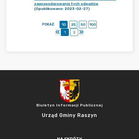
zagospodarowania tych odpadów
(Opublikowano: 2023-02-27)
POKAŻ
:
10
25
50
100
1
2
Biuletyn Informacji Publicznej
Urząd Gminy Raszyn