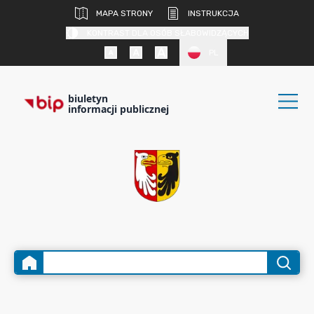
MAPA STRONY
INSTRUKCJA
KONTRAST DLA OSÓB SŁABOWIDZĄCYCH
PL
biuletyn
informacji publicznej