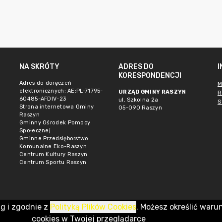
NA SKRÓTY
ADRES DO
KORESPONDENCJI
Adres do doręczeń
M
elektronicznych: AE:PL-71795-
URZĄD GMINY RASZYN
R
60485-AFDIV-23
ul. Szkolna 2a
S
Strona internetowa Gminy
05-090 Raszyn
Raszyn
Gminny Ośrodek Pomocy
Społecznej
Gminne Przedsięborstwo
Komunalne Eko-Raszyn
Centrum Kultury Raszyn
Centrum Sportu Raszyn
ug i zgodnie z
Polityką Plików Cookies
. Możesz określić waru
cookies w Twojej przeglądarce