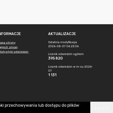
INFORMACJE
AKTUALIZACJE
Ostatnia modyfikacja
apa strony
2026-08-07 06:23:06
ejestr zmian
tatystyki odwiedzin
Licznik odwiedzin ogółem
395 820
Licznik odwiedzin w m-cu 2026-
07
1 131
nki przechowywania lub dostępu do plików
Zamknij