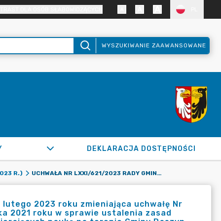
TRAST DLA OSÓB SŁABOWIDZĄCYCH
PL
WYSZUKIWANIE ZAAWANSOWANE
Y
DEKLARACJA DOSTĘPNOŚCI
UCHWAŁA NR LXXI/621/2023 RADY GMINY RASZYN Z DNIA 23 LUTEGO 2023 ROKU ZMIENIAJĄCA UCHWAŁĘ NR XLVI/406/2021 RADY GMINY RASZYN Z DNIA 28 PAŹDZIERNIKA 2021 ROKU W SPRAWIE USTALENIA ZASAD WSPIERANIA EDUKACJI UZDOLNIONYCH DZIECI I MŁODZIEŻY POBIERAJĄCYCH NAUKĘ NA TERENIE GMINY RASZYN
023 R.)
 lutego 2023 roku zmieniająca uchwałę Nr
ka 2021 roku w sprawie ustalenia zasad