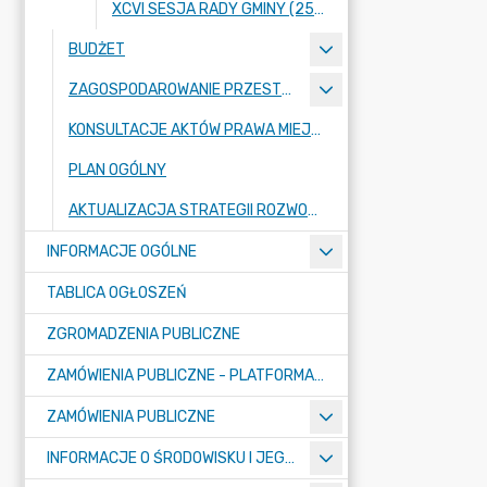
XCVI SESJA RADY GMINY (25 KWIETNIA 2024 ROKU)
BUDŻET
ZAGOSPODAROWANIE PRZESTRZENNE
KONSULTACJE AKTÓW PRAWA MIEJSCOWEGO I INNYCH AKTÓW PRAWNYCH
PLAN OGÓLNY
AKTUALIZACJA STRATEGII ROZWOJU GMINY RASZYN
INFORMACJE OGÓLNE
TABLICA OGŁOSZEŃ
ZGROMADZENIA PUBLICZNE
ZAMÓWIENIA PUBLICZNE - PLATFORMA ZAKUPOWA (OD 01.05.2025R.)
ZAMÓWIENIA PUBLICZNE
INFORMACJE O ŚRODOWISKU I JEGO OCHRONIE