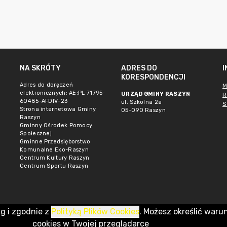
NA SKRÓTY
ADRES DO
KORESPONDENCJI
Adres do doręczeń
M
elektronicznych: AE:PL-71795-
URZĄD GMINY RASZYN
R
60485-AFDIV-23
ul. Szkolna 2a
S
Strona internetowa Gminy
05-090 Raszyn
Raszyn
Gminny Ośrodek Pomocy
Społecznej
Gminne Przedsięborstwo
Komunalne Eko-Raszyn
Centrum Kultury Raszyn
Centrum Sportu Raszyn
ug i zgodnie z
Polityką Plików Cookies
. Możesz określić waru
cookies w Twojej przeglądarce