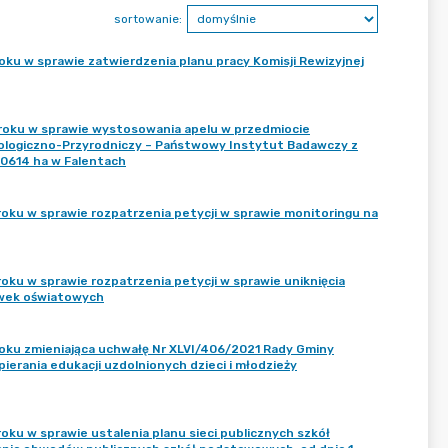
sortowanie:
ku w sprawie zatwierdzenia planu pracy Komisji Rewizyjnej
roku w sprawie wystosowania apelu w przedmiocie
ologiczno-Przyrodniczy – Państwowy Instytut Badawczy z
1,0614 ha w Falentach
oku w sprawie rozpatrzenia petycji w sprawie monitoringu na
ku w sprawie rozpatrzenia petycji w sprawie uniknięcia
ówek oświatowych
roku zmieniająca uchwałę Nr XLVI/406/2021 Rady Gminy
ierania edukacji uzdolnionych dzieci i młodzieży
ku w sprawie ustalenia planu sieci publicznych szkół