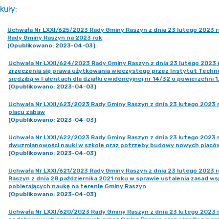
kuły
:
Uchwała Nr LXXI/625/2023 Rady Gminy Raszyn z dnia 23 lutego 2023 ro
Rady Gminy Raszyn na 2023 rok
(Opublikowano: 2023-04-03)
Uchwała Nr LXXI/624/2023 Rady Gminy Raszyn z dnia 23 lutego 2023 
zrzeczenia się prawa użytkowania wieczystego przez Instytut Techn
siedzibą w Falentach dla działki ewidencyjnej nr 14/32 o powierzchni 
(Opublikowano: 2023-04-03)
Uchwała Nr LXXI/623/2023 Rady Gminy Raszyn z dnia 23 lutego 2023 r
placu zabaw
(Opublikowano: 2023-04-03)
Uchwała Nr LXXI/622/2023 Rady Gminy Raszyn z dnia 23 lutego 2023 ro
dwuzmianowości nauki w szkole oraz potrzeby budowy nowych plac
(Opublikowano: 2023-04-03)
Uchwała Nr LXXI/621/2023 Rady Gminy Raszyn z dnia 23 lutego 2023 
Raszyn z dnia 28 października 2021 roku w sprawie ustalenia zasad wsp
pobierających naukę na terenie Gminy Raszyn
(Opublikowano: 2023-04-03)
Uchwała Nr LXXI/620/2023 Rady Gminy Raszyn z dnia 23 lutego 2023 ro