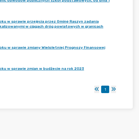
nic obwodów publicznych szkół podstawowych, od dnia 1
oku w sprawie przejęcia przez Gminę Raszyn zadania
kalizowanymi w ciągach dróg powiatowych w granicach
oku w sprawie zmiany Wieloletniej Prognozy Finansowej
oku w sprawie zmian w budżecie na rok 2023
1