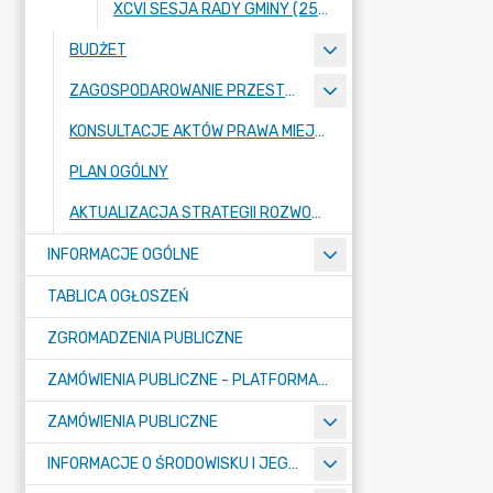
XCVI SESJA RADY GMINY (25 KWIETNIA 2024 ROKU)
BUDŻET
ZAGOSPODAROWANIE PRZESTRZENNE
KONSULTACJE AKTÓW PRAWA MIEJSCOWEGO I INNYCH AKTÓW PRAWNYCH
PLAN OGÓLNY
AKTUALIZACJA STRATEGII ROZWOJU GMINY RASZYN
INFORMACJE OGÓLNE
TABLICA OGŁOSZEŃ
ZGROMADZENIA PUBLICZNE
ZAMÓWIENIA PUBLICZNE - PLATFORMA ZAKUPOWA (OD 01.05.2025R.)
ZAMÓWIENIA PUBLICZNE
INFORMACJE O ŚRODOWISKU I JEGO OCHRONIE