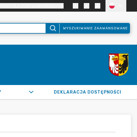
TRAST DLA OSÓB SŁABOWIDZĄCYCH
PL
WYSZUKIWANIE ZAAWANSOWANE
Y
DEKLARACJA DOSTĘPNOŚCI