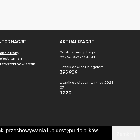
INFORMACJE
AKTUALIZACJE
Ostatnia modyfikacja
apa strony
2026-08-07 11:45:41
ejestr zmian
tatystyki odwiedzin
Licznik odwiedzin ogółem
395 909
Licznik odwiedzin w m-cu 2026-
07
1 220
nki przechowywania lub dostępu do plików
Zamknij