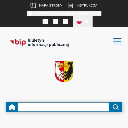
MAPA STRONY
INSTRUKCJA
KONTRAST DLA OSÓB SŁABOWIDZĄCYCH
PL
biuletyn
informacji publicznej