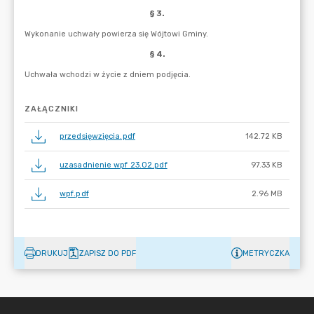
ZAŁĄCZNIKI
przedsięwzięcia.pdf
142.72 KB
uzasadnienie wpf 23.02.pdf
97.33 KB
wpf.pdf
2.96 MB
DRUKUJ
ZAPISZ DO PDF
METRYCZKA