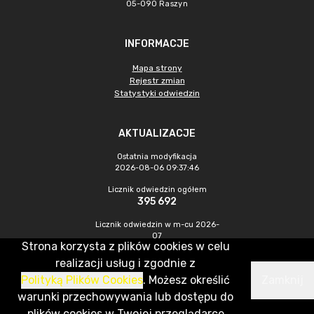
05-090 Raszyn
INFORMACJE
Mapa strony
Rejestr zmian
Statystyki odwiedzin
AKTUALIZACJE
Ostatnia modyfikacja
2026-08-06 09:37:46
Licznik odwiedzin ogółem
395 692
Licznik odwiedzin w m-cu 2026-
07
Strona korzysta z plików cookies w celu
1 003
realizacji usług i zgodnie z
Polityką Plików Cookies
. Możesz określić
Zamknij
CMS & Hosting: Nefeni Sp. z o.o.
warunki przechowywania lub dostępu do
plików cookies w Twojej przeglądarce