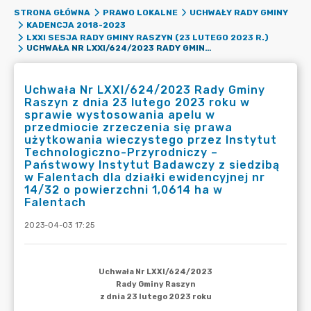
STRONA GŁÓWNA
PRAWO LOKALNE
UCHWAŁY RADY GMINY
KADENCJA 2018-2023
LXXI SESJA RADY GMINY RASZYN (23 LUTEGO 2023 R.)
UCHWAŁA NR LXXI/624/2023 RADY GMINY RASZYN Z DNIA 23 LUTEGO 2023 ROKU W SPRAWIE WYSTOSOWANIA APELU W PRZEDMIOCIE ZRZECZENIA SIĘ PRAWA UŻYTKOWANIA WIECZYSTEGO PRZEZ INSTYTUT TECHNOLOGICZNO-PRZYRODNICZY – PAŃSTWOWY INSTYTUT BADAWCZY Z SIEDZIBĄ W FALENTACH DLA DZIAŁKI EWIDENCYJNEJ NR 14/32 O POWIERZCHNI 1,0614 HA W FALENTACH
Uchwała Nr LXXI/624/2023 Rady Gminy
Raszyn z dnia 23 lutego 2023 roku w
sprawie wystosowania apelu w
przedmiocie zrzeczenia się prawa
użytkowania wieczystego przez Instytut
Technologiczno-Przyrodniczy –
Państwowy Instytut Badawczy z siedzibą
w Falentach dla działki ewidencyjnej nr
14/32 o powierzchni 1,0614 ha w
Falentach
2023-04-03 17:25