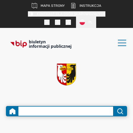
MAPA STRONY
INSTRUKCJA
KONTRAST DLA OSÓB SŁABOWIDZĄCYCH
PL
biuletyn
informacji publicznej