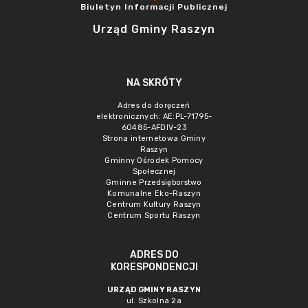
Biuletyn Informacji Publicznej
Urząd Gminy Raszyn
NA SKRÓTY
Adres do doręczeń
elektronicznych: AE:PL-71795-
60485-AFDIV-23
Strona internetowa Gminy
Raszyn
Gminny Ośrodek Pomocy
Społecznej
Gminne Przedsięborstwo
Komunalne Eko-Raszyn
Centrum Kultury Raszyn
Centrum Sportu Raszyn
ADRES DO
KORESPONDENCJI
URZĄD GMINY RASZYN
ul. Szkolna 2a