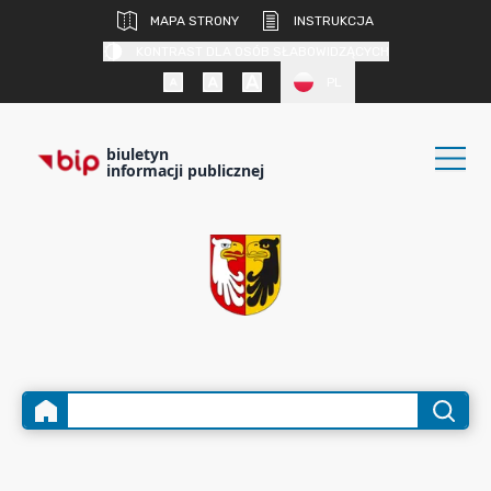
MAPA STRONY
INSTRUKCJA
KONTRAST DLA OSÓB SŁABOWIDZĄCYCH
PL
biuletyn
informacji publicznej