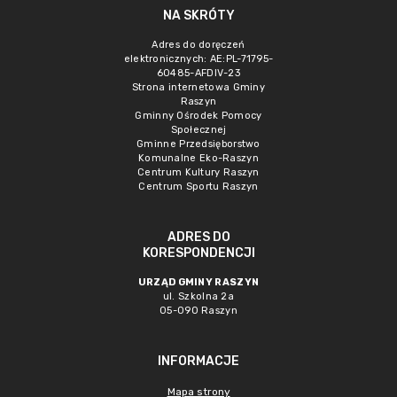
NA SKRÓTY
Adres do doręczeń
elektronicznych: AE:PL-71795-
60485-AFDIV-23
Strona internetowa Gminy
Raszyn
Gminny Ośrodek Pomocy
Społecznej
Gminne Przedsięborstwo
Komunalne Eko-Raszyn
Centrum Kultury Raszyn
Centrum Sportu Raszyn
ADRES DO
KORESPONDENCJI
URZĄD GMINY RASZYN
ul. Szkolna 2a
05-090 Raszyn
INFORMACJE
Mapa strony