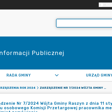
KON
Informacji Publicznej
RADA GMINY
URZĄD GMIN
ZARZĄDZENIE NR 7/2024 WÓJTA GMINY RASZYN Z DNIA 11 STYCZNIA 2024 R. W SPRAWIE POWOŁANIA DO SKŁADU OSOBOWEGO KOMISJI PRZETARGOWEJ PRACOWNIKA MERYTORYCZNIE WŁAŚCIWEGO ZE WZGLĘDU NA PRZEDMIOT ZAMÓWIENIA
RZĄDZENIA ROK 2024
dzenie Nr 7/2024 Wójta Gminy Raszyn z dnia 11 st
du osobowego Komisji Przetargowej pracownika me