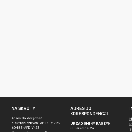
NA SKRÓTY
ADRES DO
KORESPONDENCJI
Adres do doręczeń
M
elektronicznych: AE:PL-71795-
URZĄD GMINY RASZYN
R
60485-AFDIV-23
ul. Szkolna 2a
S