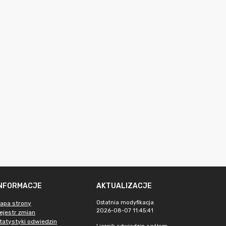
INFORMACJE
AKTUALIZACJE
Ostatnia modyfikacja
apa strony
2026-08-07 11:45:41
ejestr zmian
tatystyki odwiedzin