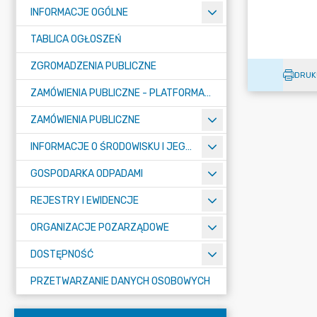
INFORMACJE OGÓLNE
TABLICA OGŁOSZEŃ
ZGROMADZENIA PUBLICZNE
DRUK
ZAMÓWIENIA PUBLICZNE - PLATFORMA ZAKUPOWA (OD 01.05.2025R.)
ZAMÓWIENIA PUBLICZNE
INFORMACJE O ŚRODOWISKU I JEGO OCHRONIE
GOSPODARKA ODPADAMI
REJESTRY I EWIDENCJE
ORGANIZACJE POZARZĄDOWE
DOSTĘPNOŚĆ
PRZETWARZANIE DANYCH OSOBOWYCH