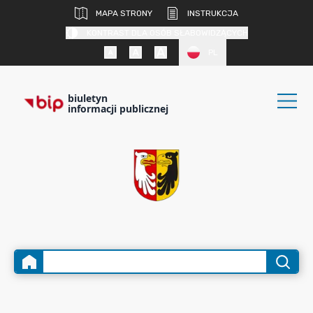
MAPA STRONY
INSTRUKCJA
KONTRAST DLA OSÓB SŁABOWIDZĄCYCH
PL
biuletyn
informacji publicznej