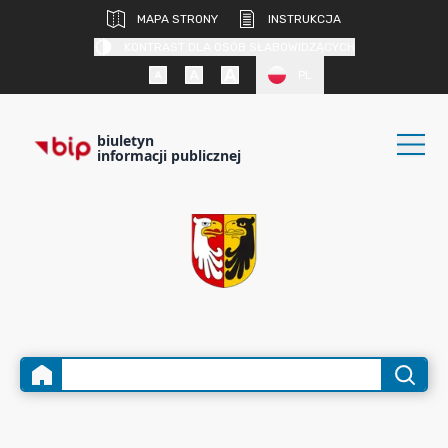
MAPA STRONY
INSTRUKCJA
KONTRAST DLA OSÓB SŁABOWIDZĄCYCH
PL
biuletyn
informacji publicznej