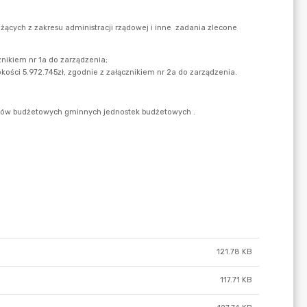
121.78 KB
117.71 KB