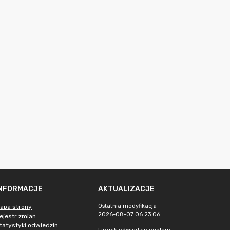
INFORMACJE
AKTUALIZACJE
Ostatnia modyfikacja
apa strony
2026-08-07 06:23:06
ejestr zmian
tatystyki odwiedzin