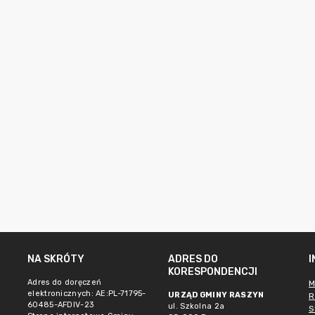
NA SKRÓTY
ADRES DO
KORESPONDENCJI
Adres do doręczeń
M
elektronicznych: AE:PL-71795-
URZĄD GMINY RASZYN
R
60485-AFDIV-23
ul. Szkolna 2a
S