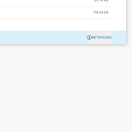
127.74 KB
118.53 KB
METRYCZKA