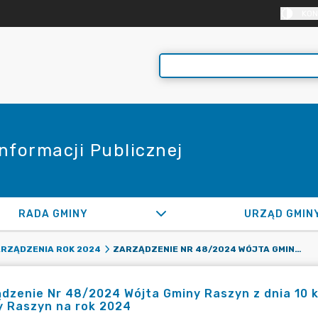
KON
Informacji Publicznej
RADA GMINY
URZĄD GMIN
ZARZĄDZENIE NR 48/2024 WÓJTA GMINY RASZYN Z DNIA 10 KWIETNIA 2024 R. W SPRAWIE ZMIANY BUDŻETU GMINY RASZYN NA ROK 2024
RZĄDZENIA ROK 2024
dzenie Nr 48/2024 Wójta Gminy Raszyn z dnia 10 k
y Raszyn na rok 2024