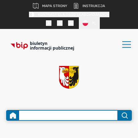
MAPA STRONY
INSTRUKCJA
KONTRAST DLA OSÓB SŁABOWIDZĄCYCH
PL
biuletyn
informacji publicznej