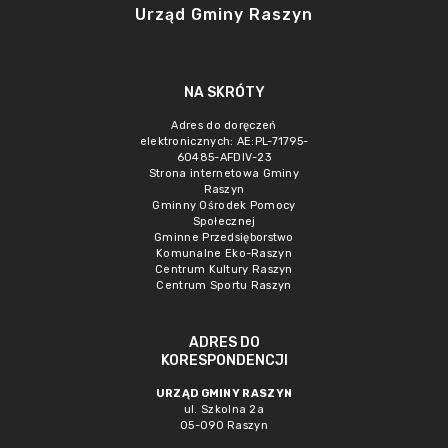
Urząd Gminy Raszyn
NA SKRÓTY
Adres do doręczeń
elektronicznych: AE:PL-71795-
60485-AFDIV-23
Strona internetowa Gminy
Raszyn
Gminny Ośrodek Pomocy
Społecznej
Gminne Przedsięborstwo
Komunalne Eko-Raszyn
Centrum Kultury Raszyn
Centrum Sportu Raszyn
ADRES DO
KORESPONDENCJI
URZĄD GMINY RASZYN
ul. Szkolna 2a
05-090 Raszyn