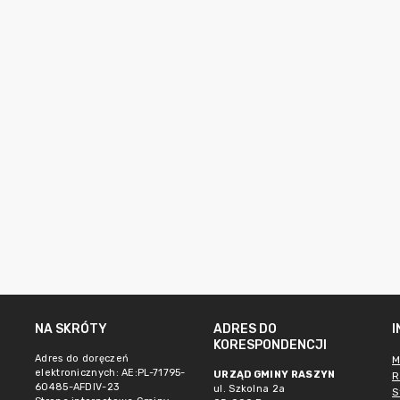
NA SKRÓTY
ADRES DO
KORESPONDENCJI
Adres do doręczeń
M
elektronicznych: AE:PL-71795-
URZĄD GMINY RASZYN
R
60485-AFDIV-23
ul. Szkolna 2a
S