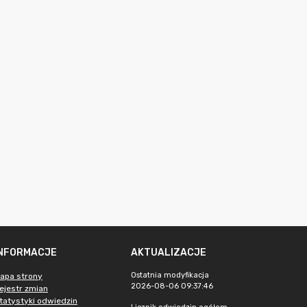
INFORMACJE
AKTUALIZACJE
Ostatnia modyfikacja
apa strony
2026-08-06 09:37:46
ejestr zmian
tatystyki odwiedzin