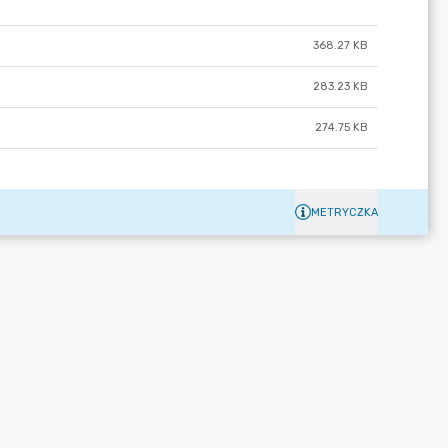
368.27 KB
283.23 KB
274.75 KB
METRYCZKA