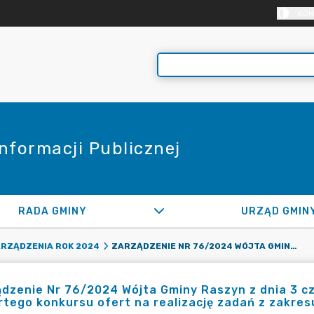
KON
Informacji Publicznej
RADA GMINY
URZĄD GMIN
ZARZĄDZENIE NR 76/2024 WÓJTA GMINY RASZYN Z DNIA 3 CZERWCA 2024 R. W SPRAWIE OGŁOSZENIA OTWARTEGO KONKURSU OFERT NA REALIZACJĘ ZADAŃ Z ZAKRESU ZDROWIA PUBLICZNEGO
RZĄDZENIA ROK 2024
dzenie Nr 76/2024 Wójta Gminy Raszyn z dnia 3 c
tego konkursu ofert na realizację zadań z zakres