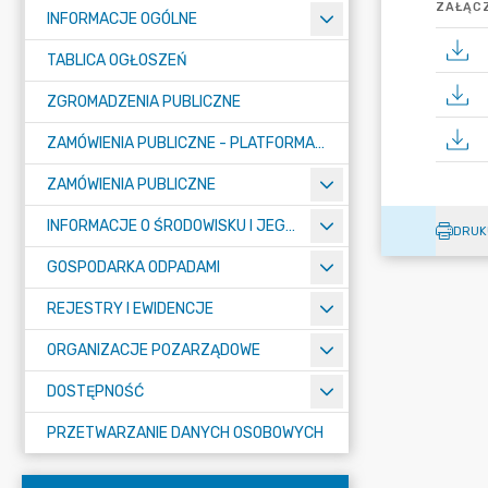
ZAŁĄCZ
INFORMACJE OGÓLNE
TABLICA OGŁOSZEŃ
ZGROMADZENIA PUBLICZNE
ZAMÓWIENIA PUBLICZNE - PLATFORMA ZAKUPOWA (OD 01.05.2025R.)
ZAMÓWIENIA PUBLICZNE
INFORMACJE O ŚRODOWISKU I JEGO OCHRONIE
DRUK
GOSPODARKA ODPADAMI
REJESTRY I EWIDENCJE
ORGANIZACJE POZARZĄDOWE
DOSTĘPNOŚĆ
PRZETWARZANIE DANYCH OSOBOWYCH