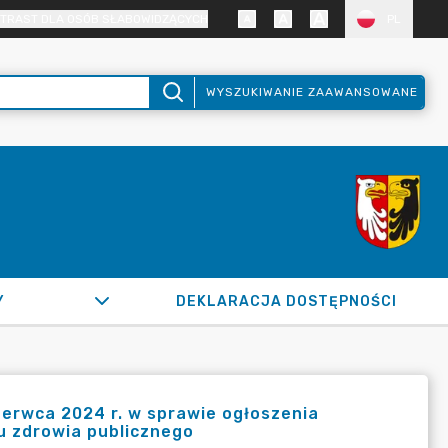
TRAST DLA OSÓB SŁABOWIDZĄCYCH
PL
WYSZUKIWANIE ZAAWANSOWANE
Y
DEKLARACJA DOSTĘPNOŚCI
zerwca 2024 r. w sprawie ogłoszenia
u zdrowia publicznego