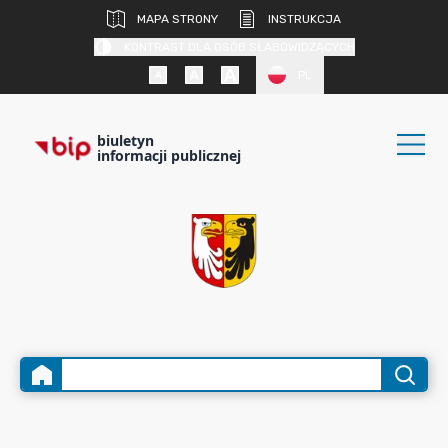
MAPA STRONY
INSTRUKCJA
KONTRAST DLA OSÓB SŁABOWIDZĄCYCH
PL
biuletyn
informacji publicznej