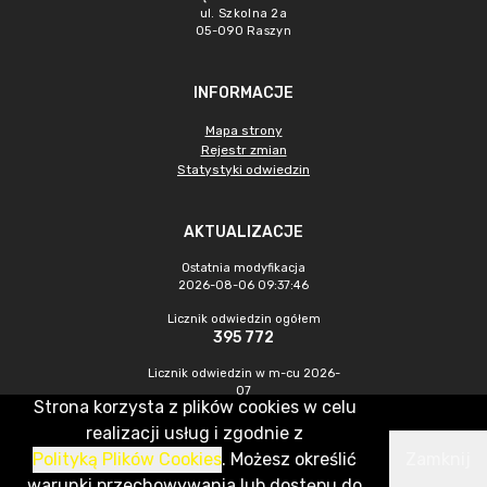
ul. Szkolna 2a
05-090 Raszyn
INFORMACJE
Mapa strony
Rejestr zmian
Statystyki odwiedzin
AKTUALIZACJE
Ostatnia modyfikacja
2026-08-06 09:37:46
Licznik odwiedzin ogółem
395 772
Licznik odwiedzin w m-cu 2026-
07
Strona korzysta z plików cookies w celu
1 083
realizacji usług i zgodnie z
Polityką Plików Cookies
. Możesz określić
Zamknij
CMS & Hosting: Nefeni Sp. z o.o.
warunki przechowywania lub dostępu do