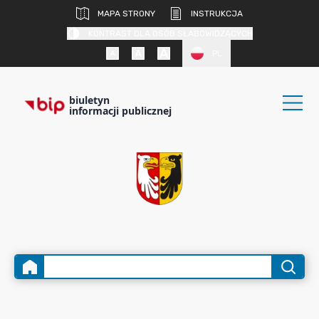
MAPA STRONY
INSTRUKCJA
KONTRAST DLA OSÓB SŁABOWIDZĄCYCH
PL
biuletyn
informacji publicznej