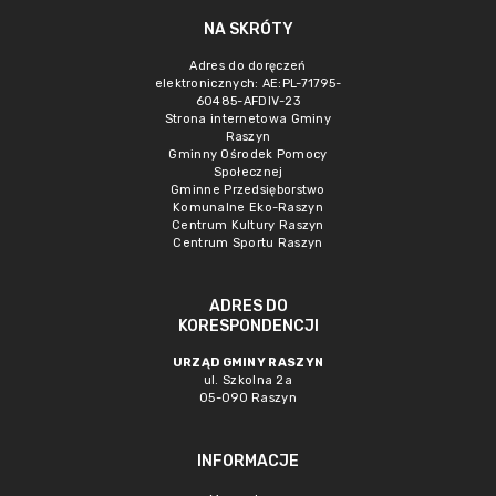
NA SKRÓTY
Adres do doręczeń
elektronicznych: AE:PL-71795-
60485-AFDIV-23
Strona internetowa Gminy
Raszyn
Gminny Ośrodek Pomocy
Społecznej
Gminne Przedsięborstwo
Komunalne Eko-Raszyn
Centrum Kultury Raszyn
Centrum Sportu Raszyn
ADRES DO
KORESPONDENCJI
URZĄD GMINY RASZYN
ul. Szkolna 2a
05-090 Raszyn
INFORMACJE