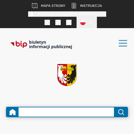
MAPA STRONY
INSTRUKCJA
KONTRAST DLA OSÓB SŁABOWIDZĄCYCH
PL
biuletyn
informacji publicznej