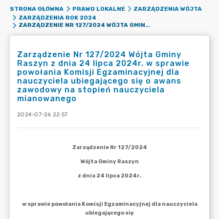
STRONA GŁÓWNA
PRAWO LOKALNE
ZARZĄDZENIA WÓJTA
ZARZĄDZENIA ROK 2024
ZARZĄDZENIE NR 127/2024 WÓJTA GMINY RASZYN Z DNIA 24 LIPCA 2024R. W SPRAWIE POWOŁANIA KOMISJI EGZAMINACYJNEJ DLA NAUCZYCIELA UBIEGAJĄCEGO SIĘ O AWANS ZAWODOWY NA STOPIEŃ NAUCZYCIELA MIANOWANEGO
Zarządzenie Nr 127/2024 Wójta Gminy
Raszyn z dnia 24 lipca 2024r. w sprawie
powołania Komisji Egzaminacyjnej dla
nauczyciela ubiegającego się o awans
zawodowy na stopień nauczyciela
mianowanego
2024-07-26 22:57