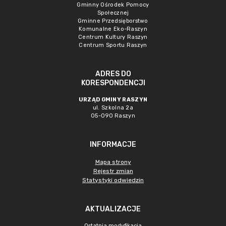
Gminny Ośrodek Pomocy
Społecznej
Gminne Przedsięborstwo
Komunalne Eko-Raszyn
Centrum Kultury Raszyn
Centrum Sportu Raszyn
ADRES DO
KORESPONDENCJI
URZĄD GMINY RASZYN
ul. Szkolna 2a
05-090 Raszyn
INFORMACJE
Mapa strony
Rejestr zmian
Statystyki odwiedzin
AKTUALIZACJE
Ostatnia modyfikacja