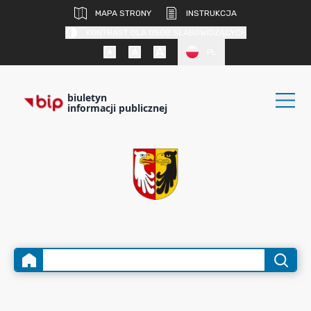
MAPA STRONY
INSTRUKCJA
KONTRAST DLA OSÓB SŁABOWIDZĄCYCH
PL
biuletyn
informacji publicznej