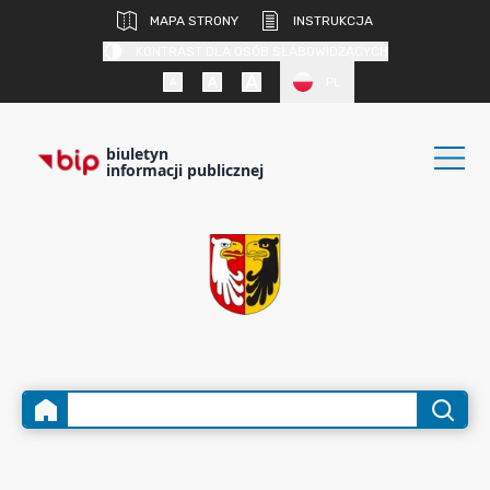
MAPA STRONY
INSTRUKCJA
KONTRAST DLA OSÓB SŁABOWIDZĄCYCH
PL
biuletyn
informacji publicznej