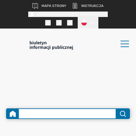
MAPA STRONY
INSTRUKCJA
KONTRAST DLA OSÓB SŁABOWIDZĄCYCH
PL
biuletyn
informacji publicznej