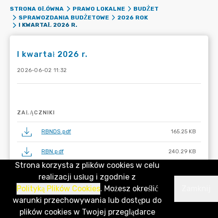
STRONA GŁÓWNA
PRAWO LOKALNE
BUDŻET
SPRAWOZDANIA BUDŻETOWE
2026 ROK
I KWARTAŁ 2026 R.
I kwartał 2026 r.
2026-06-02 11:32
ZAŁĄCZNIKI
RBNDS.pdf
165.25 KB
RBN.pdf
240.29 KB
Strona korzysta z plików cookies w celu
RBZ.pdf
201.02 KB
realizacji usług i zgodnie z
Polityką Plików Cookies
. Możesz określić
Zamknij
RB28S.pdf
539.25 KB
warunki przechowywania lub dostępu do
plików cookies w Twojej przeglądarce
RB27S.pdf
693.52 KB