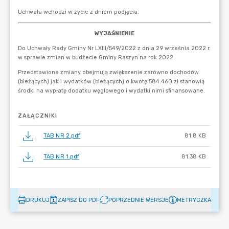
ZAŁĄCZNIKI
TAB NR 2.pdf
81.8 KB
TAB NR 1.pdf
81.38 KB
DRUKUJ
ZAPISZ DO PDF
POPRZEDNIE WERSJE
METRYCZKA