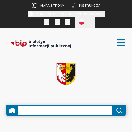
MAPA STRONY
INSTRUKCJA
KONTRAST DLA OSÓB SŁABOWIDZĄCYCH
PL
biuletyn
informacji publicznej