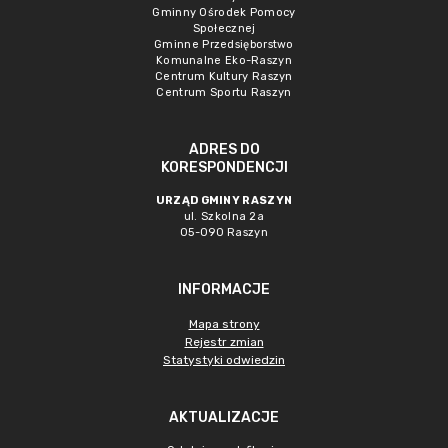
Gminny Ośrodek Pomocy
Społecznej
Gminne Przedsięborstwo
Komunalne Eko-Raszyn
Centrum Kultury Raszyn
Centrum Sportu Raszyn
ADRES DO
KORESPONDENCJI
URZĄD GMINY RASZYN
ul. Szkolna 2a
05-090 Raszyn
INFORMACJE
Mapa strony
Rejestr zmian
Statystyki odwiedzin
AKTUALIZACJE