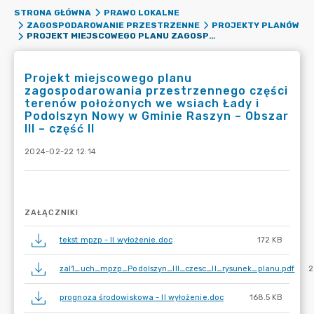
STRONA GŁÓWNA
PRAWO LOKALNE
ZAGOSPODAROWANIE PRZESTRZENNE
PROJEKTY PLANÓW
PROJEKT MIEJSCOWEGO PLANU ZAGOSPODAROWANIA PRZESTRZENNEGO CZĘŚCI TERENÓW POŁOŻONYCH WE WSIACH ŁADY I PODOLSZYN NOWY W GMINIE RASZYN – OBSZAR III – CZĘŚĆ II
Projekt miejscowego planu
zagospodarowania przestrzennego części
terenów położonych we wsiach Łady i
Podolszyn Nowy w Gminie Raszyn – Obszar
III – część II
2024-02-22 12:14
ZAŁĄCZNIKI
tekst mpzp - II wyłożenie.doc
172 KB
zal1_uch_mpzp_Podolszyn_III_czesc_II_rysunek_planu.pdf
2
prognoza środowiskowa - II wyłożenie.doc
168.5 KB