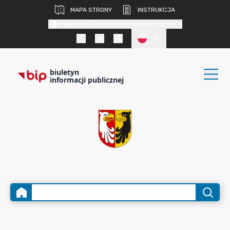
MAPA STRONY
INSTRUKCJA
KONTRAST DLA OSÓB SŁABOWIDZĄCYCH
PL
biuletyn
informacji publicznej