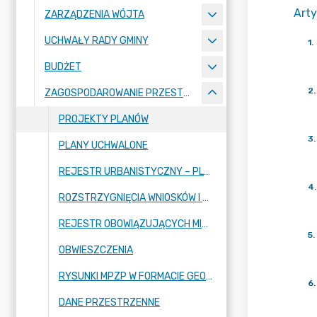
Arty
ZARZĄDZENIA WÓJTA
UCHWAŁY RADY GMINY
1
.
BUDŻET
2
.
ZAGOSPODAROWANIE PRZESTRZENNE
PROJEKTY PLANÓW
3
.
PLANY UCHWALONE
REJESTR URBANISTYCZNY – PLANY W TRAKCIE SPORZĄDZANIA
4
.
ROZSTRZYGNIĘCIA WNIOSKÓW I UWAG DOT. MPZP
REJESTR OBOWIĄZUJĄCYCH MIEJSCOWYCH PLANÓW ZAGOSPODAROWANIA PRZESTRZENNEGO GMINY RASZYN
5
.
OBWIESZCZENIA
RYSUNKI MPZP W FORMACIE GEOTIF
6
.
DANE PRZESTRZENNE