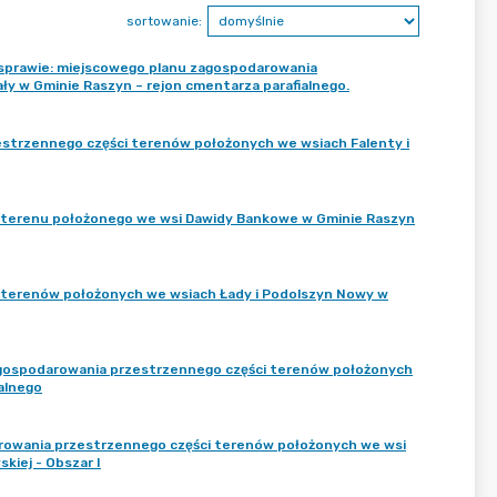
sortowanie:
 sprawie: miejscowego planu zagospodarowania
y w Gminie Raszyn – rejon cmentarza parafialnego.
strzennego części terenów położonych we wsiach Falenty i
 terenu położonego we wsi Dawidy Bankowe w Gminie Raszyn
 terenów położonych we wsiach Łady i Podolszyn Nowy w
agospodarowania przestrzennego części terenów położonych
alnego
rowania przestrzennego części terenów położonych we wsi
kiej - Obszar I