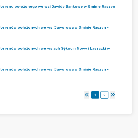
 terenu położonego we wsi Dawidy Bankowe w Gminie Raszyn
 terenów położonych we wsi Jaworowa w Gminie Raszyn -
terenów położonych we wsiach Sękocin Nowy i Laszczki w
 terenów położonych we wsi Jaworowa w Gminie Raszyn -
1
2