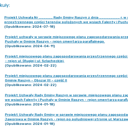
kuły
:
Projekt Uchwała Nr ……………… Rady Gminy Raszyn z dnia ……………………… r. w
przestrzennego części terenów położonych we wsiach Falenty i Puchał
(Opublikowano: 2024-07-18)
Projekt uchwały w sprawie miejscowego planu zagospodarowania prze
Puchały w Gminie Raszyn – rejon cmentarza parafialnego.
(Opublikowano: 2024-04-11)
Projekt miejscowego planu zagospodarowania przestrzennego części
– rejon ul. Długiej i ul. Szlacheckiej.
(Opublikowano: 2024-02-22)
Projekt miejscowego planu zagospodarowania przestrzennego części
Gminie Raszyn – Obszar III – część II
(Opublikowano: 2024-02-22)
Projekt Uchwały Rady Gminy Raszyn w sprawie: miejscowego planu z
we wsiach Falenty i Puchały w Gminie Raszyn – rejon cmentarza parafi
(Opublikowano: 2024-01-18)
Projekt Uchwały Rady Gminy w sprawie miejscowego planu zagospoda
Jaworowa w Gminie Raszyn - rejon po południowej stronie ul. Warszaws
(Opublikowano: 2024-01-18)