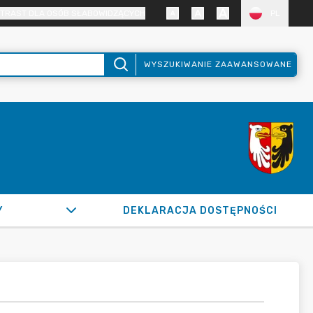
TRAST DLA OSÓB SŁABOWIDZĄCYCH
PL
WYSZUKIWANIE ZAAWANSOWANE
Y
DEKLARACJA DOSTĘPNOŚCI