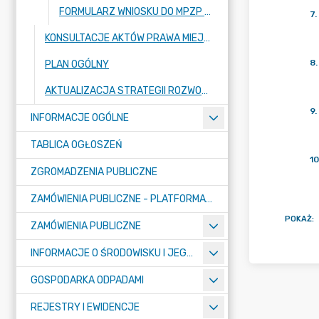
FORMULARZ WNIOSKU DO MPZP / FORMULARZ UWAGI DO MPZP
7
.
KONSULTACJE AKTÓW PRAWA MIEJSCOWEGO I INNYCH AKTÓW PRAWNYCH
8
.
PLAN OGÓLNY
AKTUALIZACJA STRATEGII ROZWOJU GMINY RASZYN
9
.
INFORMACJE OGÓLNE
TABLICA OGŁOSZEŃ
10
ZGROMADZENIA PUBLICZNE
ZAMÓWIENIA PUBLICZNE - PLATFORMA ZAKUPOWA (OD 01.05.2025R.)
POKAŻ
:
ZAMÓWIENIA PUBLICZNE
INFORMACJE O ŚRODOWISKU I JEGO OCHRONIE
GOSPODARKA ODPADAMI
REJESTRY I EWIDENCJE