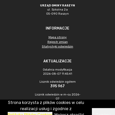
URZĄD GMINY RASZYN
ul. Szkolna 2a
05-090 Raszyn
INFORMACJE
Mapa strony
Rejestr zmian
Statystyki odwiedzin
AKTUALIZACJE
Ostatnia modyfikacja
2026-08-07 11:45:41
Licznik odwiedzin ogółem
395 967
Licznik odwiedzin w m-cu 2026-
07
Strona korzysta z plików cookies w celu
1 278
realizacji usług i zgodnie z
Polityką Plików Cookies
. Możesz określić
Zamknij
CMS & Hosting: Nefeni Sp. z o.o.