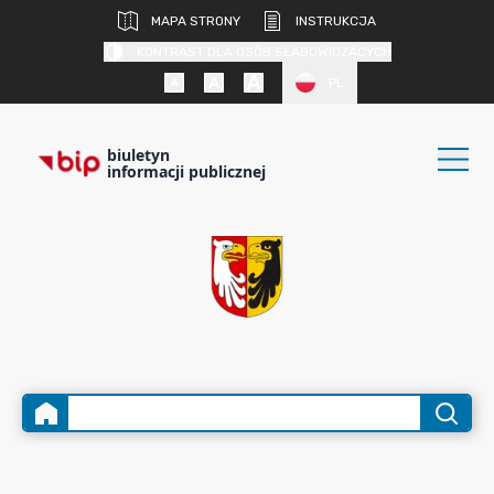
MAPA STRONY
INSTRUKCJA
KONTRAST DLA OSÓB SŁABOWIDZĄCYCH
PL
biuletyn
informacji publicznej