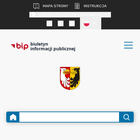
MAPA STRONY
INSTRUKCJA
KONTRAST DLA OSÓB SŁABOWIDZĄCYCH
PL
biuletyn
informacji publicznej