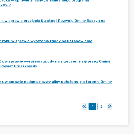
2 roku w sprawie zmiany „Wieloletniego programu
–2025”
r. w sprawie przyjęcia Strategii Rozwoju Gminy Raszyn na
2 roku w sprawie wyrażenia zgody na ustanowienie
 r. w sprawie wyrażenia zgody na zrzeczenie się przez Gminę
 Powiat Pruszkowski
 r. w sprawie nadania nazwy ulicy położonej na terenie Gminy
1
2