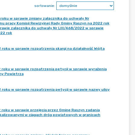
sortowanie:
 roku w sprawie zmiany załącznika do uchwały Nr
anu pracy Komisji Rewizyjnej Rady Gminy Raszyn na 2022 rok
rawie załącznika do uchwały Nr LIII/468/2022 w sprawie
022 rok
roku w sprawie rozpatrzenia skargi na działalność Wójta
 roku w sprawie rozpatrzenia petycji w sprawie wyrażenia
ny Powietrza
 roku w sprawie rozpatrzenia petycji w sprawie nazwy ulicy
 roku w sprawie przejęcia przez Gminę Raszyn zadania
kalizowanymi w ciągach dróg powiatowych w granicach