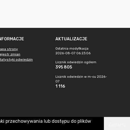
INFORMACJE
AKTUALIZACJE
Ostatnia modyfikacja
apa strony
2026-08-07 06:23:06
ejestr zmian
tatystyki odwiedzin
Licznik odwiedzin ogółem
395 805
Licznik odwiedzin w m-cu 2026-
07
1 116
nki przechowywania lub dostępu do plików
Zamknij