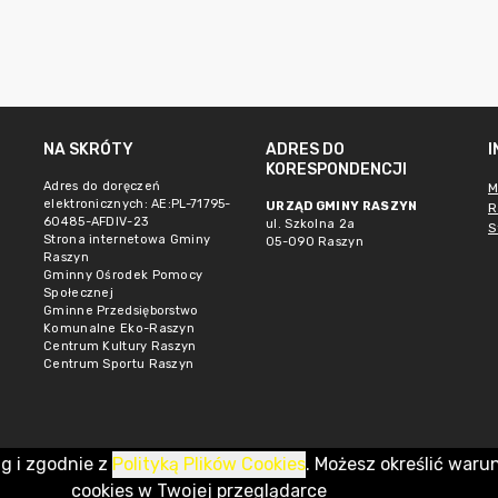
NA SKRÓTY
ADRES DO
KORESPONDENCJI
Adres do doręczeń
M
elektronicznych: AE:PL-71795-
URZĄD GMINY RASZYN
R
60485-AFDIV-23
ul. Szkolna 2a
S
Strona internetowa Gminy
05-090 Raszyn
Raszyn
Gminny Ośrodek Pomocy
Społecznej
Gminne Przedsięborstwo
Komunalne Eko-Raszyn
Centrum Kultury Raszyn
Centrum Sportu Raszyn
ug i zgodnie z
Polityką Plików Cookies
. Możesz określić waru
cookies w Twojej przeglądarce