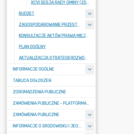
XCVI SESJA RADY GMINY (25 KWIETNIA 2024 ROKU)
BUDŻET
ZAGOSPODAROWANIE PRZESTRZENNE
KONSULTACJE AKTÓW PRAWA MIEJSCOWEGO I INNYCH AKTÓW PRAWNYCH
PLAN OGÓLNY
AKTUALIZACJA STRATEGII ROZWOJU GMINY RASZYN
INFORMACJE OGÓLNE
TABLICA OGŁOSZEŃ
ZGROMADZENIA PUBLICZNE
ZAMÓWIENIA PUBLICZNE - PLATFORMA ZAKUPOWA (OD 01.05.2025R.)
ZAMÓWIENIA PUBLICZNE
INFORMACJE O ŚRODOWISKU I JEGO OCHRONIE