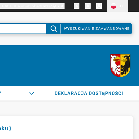
TRAST DLA OSÓB SŁABOWIDZĄCYCH
PL
WYSZUKIWANIE ZAAWANSOWANE
Y
DEKLARACJA DOSTĘPNOŚCI
oku)