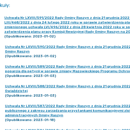
kuły
:
Uchwała Nr LXVIII/591/2022 Rady Gminy Raszyn z dnia 21 grudnia 2022
LIII/468/2022 z dnia 24 lutego 2022 roku w sprawie zatwierdzenia pl
zmienionego uchwałą LVI/496/2022 z dnia 28 kwietnia 2022 roku w sp
zatwierdzenia planu pracy Komisji Rewizyjnej Rady Gminy Raszyn na 2
(Opublikowano: 2023-01-02)
Uchwała Nr LXVIII/590/2022 Rady Gminy Raszyn z dnia 21 grudnia 2022 
Gminy Raszyn
(Opublikowano: 2023-01-02)
Uchwała Nr LXVIII/589/2022 Rady Gminy Raszyn z dnia 21 grudnia 2022
poparcia dla petycji w sprawie zmiany Mazowieckiego Programu Ochro
(Opublikowano: 2023-01-03)
Uchwała Nr LXVIII/588/2022 Rady Gminy Raszyn z dnia 21 grudnia 2022
Gwiaździstej
(Opublikowano: 2023-01-03)
Uchwała Nr LXVIII/587/2022 Rady Gminy Raszyn z dnia 21 grudnia 2022
publicznego z zakresu zarządzania przystankami komunikacyjnymi zlo
administracyjnych Gminy Raszyn
(Opublikowano: 2023-01-18)