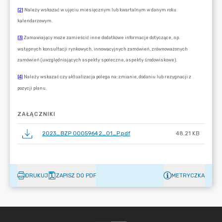
ZAŁĄCZNIKI
2023_BZP 00059642_01_P.pdf
48.21 KB
DRUKUJ
ZAPISZ DO PDF
METRYCZKA