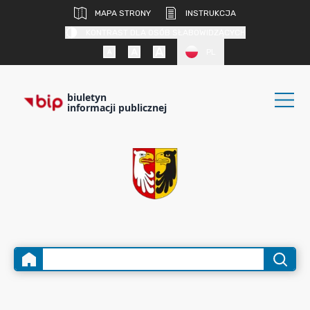
MAPA STRONY
INSTRUKCJA
KONTRAST DLA OSÓB SŁABOWIDZĄCYCH
PL
biuletyn
informacji publicznej