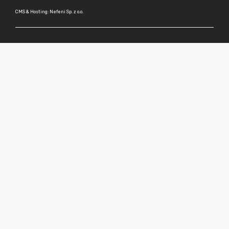
CMS & Hosting: Nefeni Sp. z o.o.