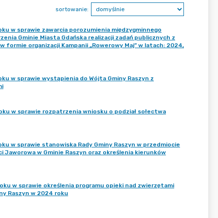
sortowanie:
roku w sprawie zawarcia porozumienia międzygminnego
nia Gminie Miasta Gdańska realizacji zadań publicznych z
w formie organizacji Kampanii „Rowerowy Maj” w latach: 2024,
oku w sprawie wystąpienia do Wójta Gminy Raszyn z
mi
oku w sprawie rozpatrzenia wniosku o podział sołectwa
roku w sprawie stanowiska Rady Gminy Raszyn w przedmiocie
ści Jaworowa w Gminie Raszyn oraz określenia kierunków
oku w sprawie określenia programu opieki nad zwierzętami
ny Raszyn w 2024 roku