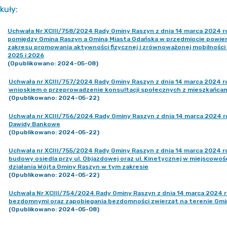
kuły
:
Uchwała Nr XCIII/758/2024 Rady Gminy Raszyn z dnia 14 marca 2024 
pomiędzy Gminą Raszyn a Gminą Miasta Gdańska w przedmiocie powierze
zakresu promowania aktywności fizycznej i zrównoważonej mobilności 
2025 i 2026
(Opublikowano: 2024-05-08)
Uchwała nr XCIII/757/2024 Rady Gminy Raszyn z dnia 14 marca 2024 r
wnioskiem o przeprowadzenie konsultacji społecznych z mieszkańca
(Opublikowano: 2024-05-22)
Uchwała nr XCIII/756/2024 Rady Gminy Raszyn z dnia 14 marca 2024 r
Dawidy Bankowe
(Opublikowano: 2024-05-22)
Uchwała nr XCIII/755/2024 Rady Gminy Raszyn z dnia 14 marca 2024 
budowy osiedla przy ul. Objazdowej oraz ul. Kinetycznej w miejscowo
działania Wójta Gminy Raszyn w tym zakresie
(Opublikowano: 2024-05-22)
Uchwała Nr XCIII/754/2024 Rady Gminy Raszyn z dnia 14 marca 2024 r
bezdomnymi oraz zapobiegania bezdomności zwierząt na terenie Gmi
(Opublikowano: 2024-05-08)