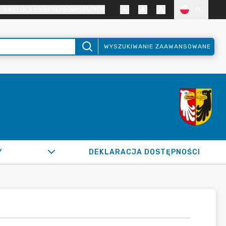
TRAST DLA OSÓB SŁABOWIDZĄCYCH
PL
WYSZUKIWANIE ZAAWANSOWANE
Y
DEKLARACJA DOSTĘPNOŚCI