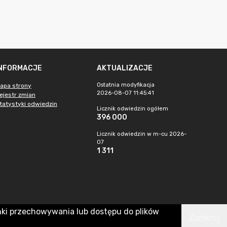
INFORMACJE
AKTUALIZACJE
Ostatnia modyfikacja
apa strony
2026-08-07 11:45:41
ejestr zmian
tatystyki odwiedzin
Licznik odwiedzin ogółem
396 000
Licznik odwiedzin w m-cu 2026-
07
1 311
nki przechowywania lub dostępu do plików
Zamknij