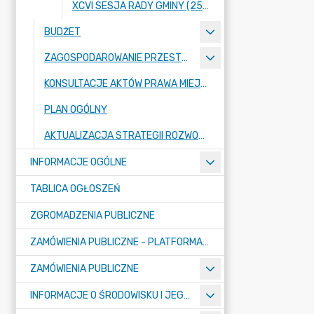
XCVI SESJA RADY GMINY (25 KWIETNIA 2024 ROKU)
BUDŻET
ZAGOSPODAROWANIE PRZESTRZENNE
KONSULTACJE AKTÓW PRAWA MIEJSCOWEGO I INNYCH AKTÓW PRAWNYCH
PLAN OGÓLNY
AKTUALIZACJA STRATEGII ROZWOJU GMINY RASZYN
INFORMACJE OGÓLNE
TABLICA OGŁOSZEŃ
ZGROMADZENIA PUBLICZNE
ZAMÓWIENIA PUBLICZNE - PLATFORMA ZAKUPOWA (OD 01.05.2025R.)
ZAMÓWIENIA PUBLICZNE
INFORMACJE O ŚRODOWISKU I JEGO OCHRONIE