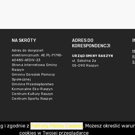
NA SKRÓTY
ADRES DO
KORESPONDENCJI
Adres do doręczeń
M
elektronicznych: AE:PL-71795-
URZĄD GMINY RASZYN
R
60485-AFDIV-23
ul. Szkolna 2a
S
Strona internetowa Gminy
05-090 Raszyn
Raszyn
Gminny Ośrodek Pomocy
Społecznej
Gminne Przedsięborstwo
Komunalne Eko-Raszyn
Centrum Kultury Raszyn
Centrum Sportu Raszyn
ug i zgodnie z
Polityką Plików Cookies
. Możesz określić waru
cookies w Twojej przeglądarce